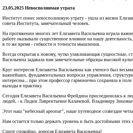
23.05.2025
Невосполнимая утрата
Институт понес невосполнимую утрату - ушла из жизни Елиза
совета Института, замечательный человек.
На протяжении многих лет Елизавета Васильевна играла важне
работе оказывали существенное влияние на нашу деятельность, 
в то же время - гибкости и точности мышления.
Всегда открытая к новому, чутко улавливающая сущностные, ст
Васильевна задавала нам замечательные образцы высокой куль
Круг интересов Елизаветы Васильевны как ученого был весьма
важнейших, фундаментальных вопросах управления, структурных
интересны... при этом профессор гармонично сохраняла в поле
выходы в практику.
Сегодня Елизавета Васильевна Фрейдина присоединилась к люд
людей, - к Лидии Лаврентьевне Калачевой, Владимиру Зинов
Этот наш "небесный ареопаг", наше путеводное созвездие четы
Нам остается только держать уровень и быть достойными этих
Спите спокойно, дорогая Елизавета Васильевна!