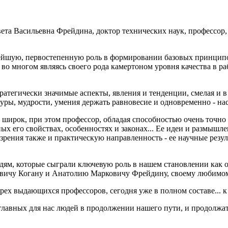
вета Васильевна Фрейдина, доктор технических наук, профессо
йшую, первостепенную роль в формировании базовых принципов 
во многом являясь своего рода камертоном уровня качества в раб
ратегически значимые аспекты, явления и тенденции, смелая и в
туры, мудрости, умения держать равновесие и одновременно - 
 широк, при этом профессор, обладая способностью очень точно 
 его свойствах, особенностях и законах... Ее идеи и размышле
 зрения также и практическую направленность - ее научные рез
ям, которые сыграли ключевую роль в нашем становлении как ор
ьевичу Когану и Анатолию Марковичу Фрейдину, своему любимо
рех выдающихся профессоров, сегодня уже в полном составе... к 
 главных для нас людей в продолжении нашего пути, и продолжа