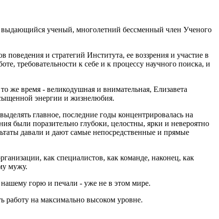
р, выдающийся ученый, многолетний бессменный член Ученого
поведения и стратегий Института, ее воззрения и участие в
оте, требовательности к себе и к процессу научного поиска, и
 то же время - великодушная и внимательная, Елизавета
насыщенной энергии и жизнелюбия.
выделять главное, последние годы концентрировалась на
ния были поразительно глубоки, целостны, ярки и невероятно
ультаты давали и дают самые непосредственные и прямые
ганизации, как специалистов, как команде, наконец, как
му мужу.
нашему горю и печали - уже не в этом мире.
ть работу на максимально высоком уровне.