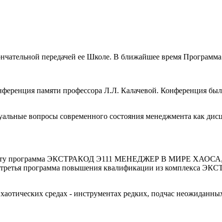
ончательной передачей ее Школе. В ближайшее время Программа 
нференция памяти профессора Л.Л. Калачевой. Конференция был
ктуальные вопросы современного состояния менеджмента как д
 работу программа ЭКСТРАКОД Э111 МЕНЕДЖЕР В МИРЕ ХАОСА,
ья программа повышения квалификации из комплекса ЭК
хаотических средах - инструментах редких, подчас неожиданных