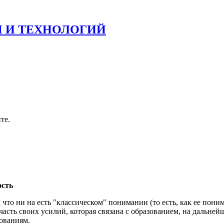
 И ТЕХНОЛОГИЙ
те.
ость
что ни на есть "классическом" понимании (то есть, как ее поним
часть своих усилий, которая связана с образованием, на дальне
ованиям.